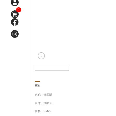
0
描述
名称：德国酥
尺寸：20粒++
价格：RM25