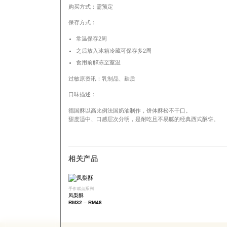
购买方式：需预定
保存方式：
常温保存2周
之后放入冰箱冷藏可保存多2周
食用前解冻至室温
过敏原资讯：乳制品、麸质
口味描述：
德国酥以高比例法国奶油制作，饼体酥松不干口。
甜度适中、口感层次分明，是耐吃且不易腻的经典西式酥饼。
相关产品
手作糕点系列
凤梨酥
RM
32
–
RM
48