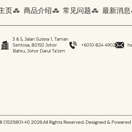
主页
商品介绍
常见问题
最新消息
3 & 5, Jalan Sutera 1, Taman
Sentosa, 80150 Johor
+6010-824 4902
h
Bahru, Johor Darul Ta'zim
8 (1525801-H) 2026.All Rights Reserved. Designed & Powered