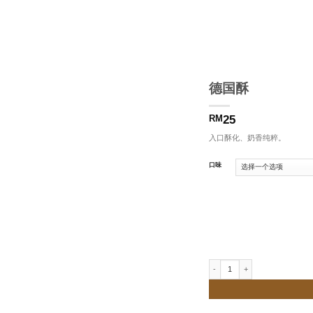
德国酥
25
RM
入口酥化、奶香纯粹。
口味